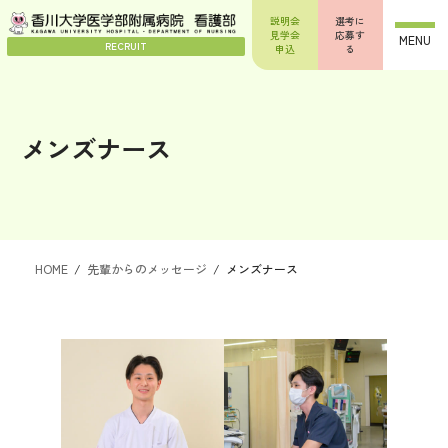
コ
ナ
説明会
選考に
ン
ビ
見学会
応募す
MENU
テ
ゲ
RECRUIT
申込
る
ン
ー
ツ
シ
へ
ョ
ス
ン
メンズナース
キ
に
ッ
移
プ
動
HOME
先輩からのメッセージ
メンズナース