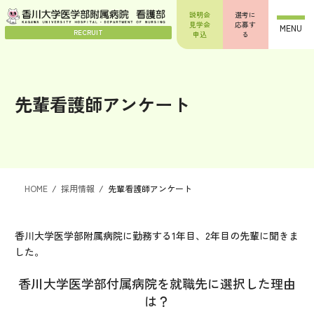
コ
ナ
説明会
選考に
ン
ビ
見学会
応募す
MENU
テ
ゲ
RECRUIT
申込
る
ン
ー
ツ
シ
へ
ョ
ス
ン
先輩看護師アンケート
キ
に
ッ
移
プ
動
HOME
採用情報
先輩看護師アンケート
香川大学医学部附属病院に勤務する1年目、2年目の先輩に聞きま
した。
香川大学医学部付属病院を就職先に選択した理由
は？