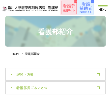
コ
ナ
ン
ビ
MENU
テ
ゲ
ン
ー
ツ
シ
へ
ョ
看護部紹介
ス
ン
キ
に
ッ
移
プ
動
HOME
看護部紹介
理念・方針
看護部長ごあいさつ