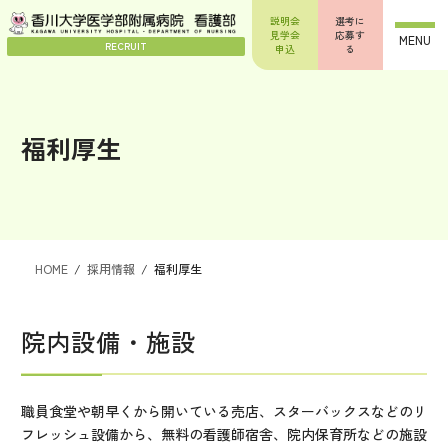
コ
ナ
説明会
選考に
ン
ビ
見学会
応募す
MENU
テ
ゲ
RECRUIT
申込
る
ン
ー
ツ
シ
へ
ョ
ス
ン
福利厚生
キ
に
ッ
移
プ
動
HOME
採用情報
福利厚生
院内設備・施設
職員食堂や朝早くから開いている売店、スターバックスなどのリ
フレッシュ設備から、無料の看護師宿舎、院内保育所などの施設