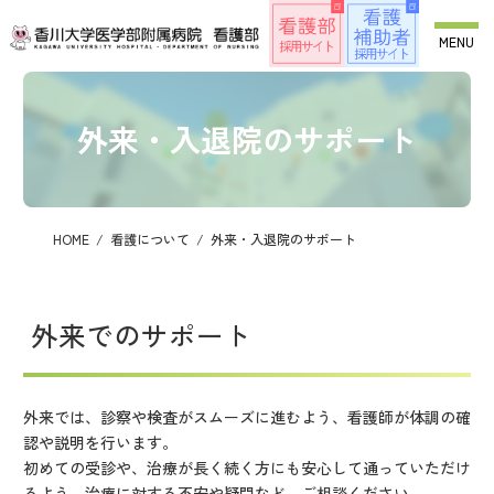
コ
ナ
ン
ビ
MENU
テ
ゲ
ン
ー
ツ
シ
へ
ョ
外来・入退院のサポート
ス
ン
キ
に
ッ
移
プ
動
HOME
看護について
外来・入退院のサポート
外来でのサポート
外来では、診察や検査がスムーズに進むよう、看護師が体調の確
認や説明を行います。
初めての受診や、治療が長く続く方にも安心して通っていただけ
るよう、治療に対する不安や疑問など、ご相談ください。